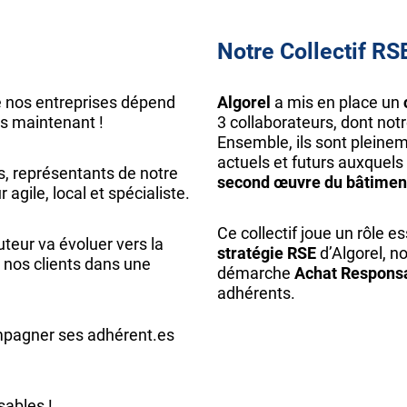
Notre Collectif RS
e nos entreprises dépend
Algorel
a mis en place un
ès maintenant !
3 collaborateurs, dont notr
Ensemble, ils sont pleine
actuels et futurs auxquels
, représentants de notre
second œuvre du bâtimen
 agile, local et spécialiste.
Ce collectif joue un rôle e
teur va évoluer vers la
stratégie RSE
d’Algorel, n
 nos clients dans une
démarche
Achat Respons
adhérents.
ompagner ses adhérent.es
sables !