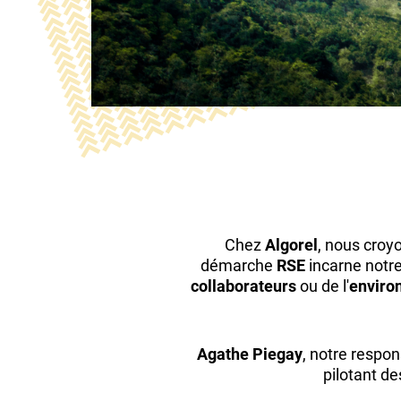
Chez
Algorel
, nous croy
démarche
RSE
incarne notr
collaborateurs
ou de l'
enviro
Agathe Piegay
, notre respo
pilotant de