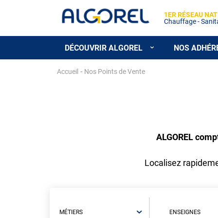
1ER RÉSEAU NAT
Chauffage - Sanitai
DÉCOUVRIR ALGOREL
NOS ADHÉR
Aller
-
Accueil
Nos Points de Vente
au
contenu
principal
ALGOREL compte 
Localisez rapidemen
MÉTIERS
ENSEIGNES