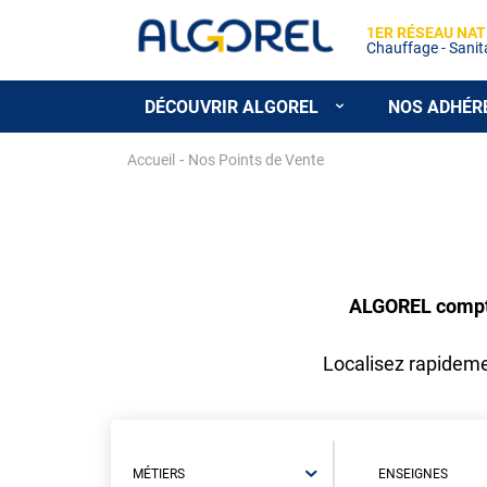
1ER RÉSEAU NAT
Chauffage - Sanitai
DÉCOUVRIR ALGOREL
NOS ADHÉR
Aller
-
Accueil
Nos Points de Vente
au
contenu
principal
ALGOREL compte 
Localisez rapidemen
MÉTIERS
ENSEIGNES