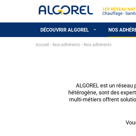
1ER RÉSEAU NAT
Chauffage - Sanitai
DÉCOUVRIR ALGOREL
NOS ADHÉR
Aller
-
-
Accueil
Nos adhérents
Nos adhérents
au
contenu
principal
ALGOREL est un réseau pu
hétérogène, sont des expert
multi-métiers offrent soluti
Vou