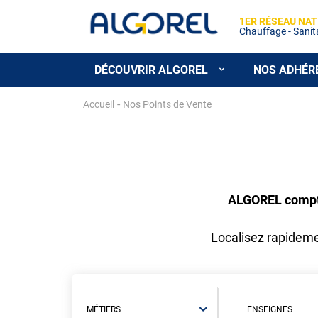
1ER RÉSEAU NAT
Chauffage - Sanitai
DÉCOUVRIR ALGOREL
NOS ADHÉR
Aller
-
Accueil
Nos Points de Vente
au
contenu
principal
ALGOREL compte 
Localisez rapidemen
MÉTIERS
ENSEIGNES