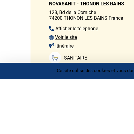
NOVASANIT - THONON LES BAINS
128, Bd de la Corniche
74200
THONON LES BAINS
France
Afficher le téléphone
Voir le site
Itinéraire
SANITAIRE
Ce site utilise des cookies et vous do
CHAUFFAGE
CARRELAGE