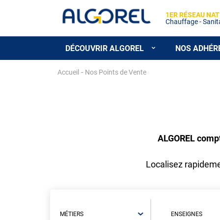
1ER RÉSEAU NAT
Chauffage - Sanitai
DÉCOUVRIR ALGOREL
NOS ADHÉR
Aller
-
Accueil
Nos Points de Vente
au
contenu
principal
ALGOREL compte 
Localisez rapidemen
MÉTIERS
ENSEIGNES