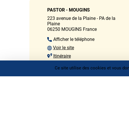
PASTOR - MOUGINS
223 avenue de la Plaine - PA de la
Plaine
06250
MOUGINS
France
Afficher le téléphone
Voir le site
Itinéraire
SANITAIRE
Ce site utilise des cookies et vous do
CHAUFFAGE
PASTOR - MOUGINS
237 avenue de la plaine
PA de la
Plaine
06250
MOUGINS
France