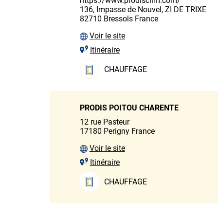
https://www.prodisclim.com/
136, Impasse de Nouvel, ZI DE TRIXE
82710
Bressols
France
Voir le site
Itinéraire
CHAUFFAGE
PRODIS POITOU CHARENTE
12 rue Pasteur
17180
Perigny
France
Voir le site
Itinéraire
CHAUFFAGE