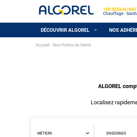
1ER RÉSEAU NAT
Chauffage - Sanitai
DÉCOUVRIR ALGOREL
NOS ADHÉR
Aller
-
Accueil
Nos Points de Vente
au
contenu
principal
ALGOREL compte 
Localisez rapidemen
MÉTIERS
ENSEIGNES