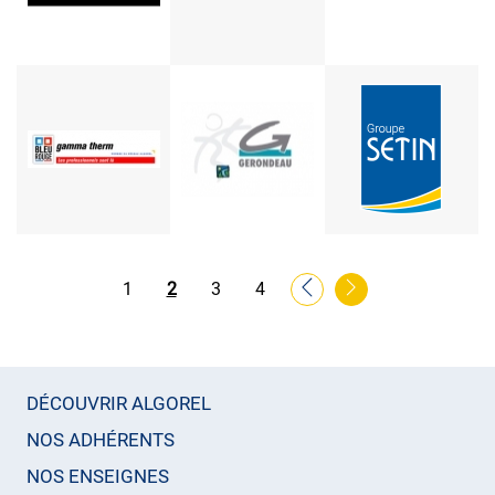
Pagination
Page
1
Page
2
Page
3
Page
4
courante
DÉCOUVRIR ALGOREL
NOS ADHÉRENTS
NOS ENSEIGNES